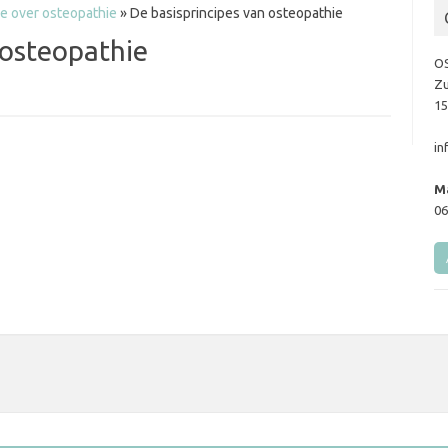
ie over osteopathie
»
De basisprincipes van osteopathie
 osteopathie
O
Zu
15
in
M
06