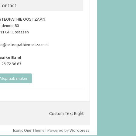
Contact
STEOPATHIE OOSTZAAN
ideinde 80
11 GH Oostzaan
fo@osteopathieoostzaan.nl
aaike Band
-23 72 36 63
Afspraak maken
Custom Text Right
Iconic One
Theme | Powered by
Wordpress